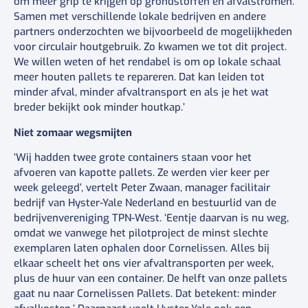
om meer grip te krijgen op grondstoffen en afvalstromen.
Samen met verschillende lokale bedrijven en andere
partners onderzochten we bijvoorbeeld de mogelijkheden
voor circulair houtgebruik. Zo kwamen we tot dit project.
We willen weten of het rendabel is om op lokale schaal
meer houten pallets te repareren. Dat kan leiden tot
minder afval, minder afvaltransport en als je het wat
breder bekijkt ook minder houtkap.’
Niet zomaar wegsmijten
‘Wij hadden twee grote containers staan voor het
afvoeren van kapotte pallets. Ze werden vier keer per
week geleegd’, vertelt Peter Zwaan, manager facilitair
bedrijf van Hyster-Yale Nederland en bestuurlid van de
bedrijvenvereniging TPN-West. ‘Eentje daarvan is nu weg,
omdat we vanwege het pilotproject de minst slechte
exemplaren laten ophalen door Cornelissen. Alles bij
elkaar scheelt het ons vier afvaltransporten per week,
plus de huur van een container. De helft van onze pallets
gaat nu naar Cornelissen Pallets. Dat betekent: minder