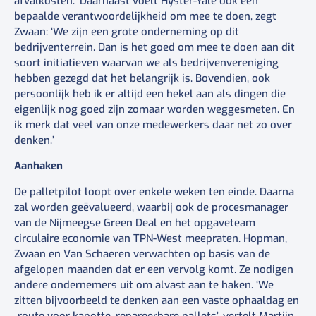
afvalkosten.’ Daarnaast voelt Hyster-Yale ook een
bepaalde verantwoordelijkheid om mee te doen, zegt
Zwaan: ‘We zijn een grote onderneming op dit
bedrijventerrein. Dan is het goed om mee te doen aan dit
soort initiatieven waarvan we als bedrijvenvereniging
hebben gezegd dat het belangrijk is. Bovendien, ook
persoonlijk heb ik er altijd een hekel aan als dingen die
eigenlijk nog goed zijn zomaar worden weggesmeten. En
ik merk dat veel van onze medewerkers daar net zo over
denken.’
Aanhaken
De palletpilot loopt over enkele weken ten einde. Daarna
zal worden geëvalueerd, waarbij ook de procesmanager
van de Nijmeegse Green Deal en het opgaveteam
circulaire economie van TPN-West meepraten. Hopman,
Zwaan en Van Schaeren verwachten op basis van de
afgelopen maanden dat er een vervolg komt. Ze nodigen
andere ondernemers uit om alvast aan te haken. ‘We
zitten bijvoorbeeld te denken aan een vaste ophaaldag en
-route voor kapotte, repareerbare pallets’, vertelt Martijn