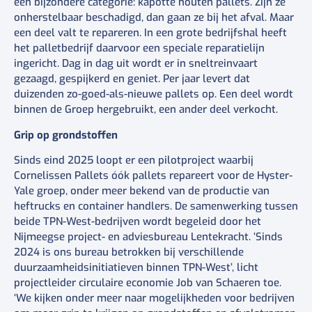
één bijzondere categorie: kapotte houten pallets. Zijn ze
onherstelbaar beschadigd, dan gaan ze bij het afval. Maar
een deel valt te repareren. In een grote bedrijfshal heeft
het palletbedrijf daarvoor een speciale reparatielijn
ingericht. Dag in dag uit wordt er in sneltreinvaart
gezaagd, gespijkerd en geniet. Per jaar levert dat
duizenden zo-goed-als-nieuwe pallets op. Een deel wordt
binnen de Groep hergebruikt, een ander deel verkocht.
Grip op grondstoffen
Sinds eind 2025 loopt er een pilotproject waarbij
Cornelissen Pallets óók pallets repareert voor de Hyster-
Yale groep, onder meer bekend van de productie van
heftrucks en container handlers. De samenwerking tussen
beide TPN-West-bedrijven wordt begeleid door het
Nijmeegse project- en adviesbureau Lentekracht. ‘Sinds
2024 is ons bureau betrokken bij verschillende
duurzaamheidsinitiatieven binnen TPN-West’, licht
projectleider circulaire economie Job
van Schaeren
toe.
‘We kijken onder meer naar mogelijkheden voor bedrijven